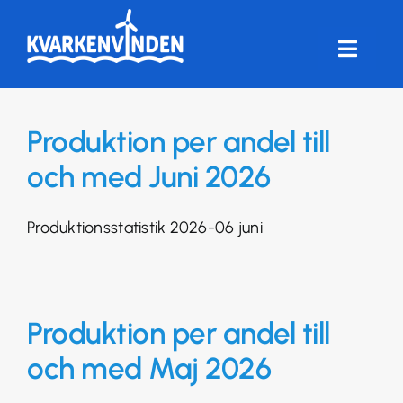
Fortsätt
till
innehållet
Toggle
Naviga
HEM
Produktion per andel till
FÖRENINGEN
och med Juni 2026
VINDKRAFT
Produktionsstatistik 2026-06 juni
FRÅGOR & SVAR
Produktion per andel till
ANDELSTORG
och med Maj 2026
LOGGA IN