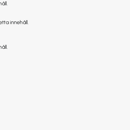
åll.
tta innehåll.
åll.