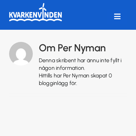
Fortsätt
till
innehållet
Toggle
Naviga
HEM
Om
Per Nyman
FÖRENINGEN
Denna skribent har ännu inte fyllt i
någon information.
VINDKRAFT
Hittills har Per Nyman skapat 0
blogginlägg för.
FRÅGOR & SVAR
ANDELSTORG
LOGGA IN