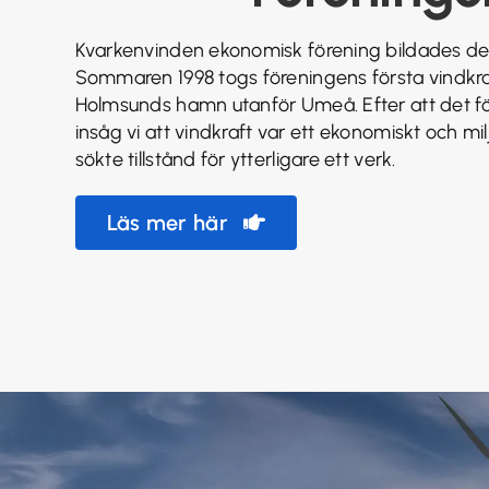
Kvarkenvinden ekonomisk förening bildades d
Sommaren 1998 togs föreningens första vindkraft
Holmsunds hamn utanför Umeå. Efter att det för
insåg vi att vindkraft var ett ekonomiskt och milj
sökte tillstånd för ytterligare ett verk.
Läs mer här