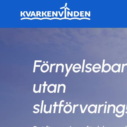
Fortsätt
till
innehållet
Förnyelsebar
utan
slutförvaring