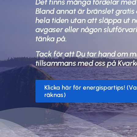
Det finns många fördelar med 
Bland annat är bränslet gratis
hela tiden utan att släppa ut 
avgaser eller någon slutförvar
tänka på.
Tack för att Du tar hand om mi
tillsammans med oss på Kvark
Klicka här för energispartips! (V
räknas)