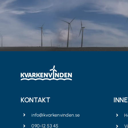
KONTAKT
INN
info@kvarkenvinden.se
H
090-12 53 45
V