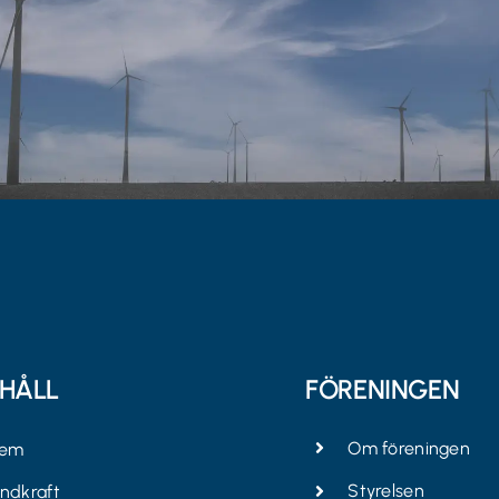
EHÅLL
FÖRENINGEN
Om föreningen
em
Styrelsen
indkraft