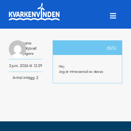
Fortsätt
till
innehållet
Toggle
Naviga
HEM
Mariana
#6715
Kjörling-Kjörell
FÖRENINGEN
Deltagare
3 juni, 2026 kl. 12:29
Hej
VINDKRAFT
Jag är intresserad av dessa
Antal inlägg: 2
FRÅGOR & SVAR
ANDELSTORG
LOGGA IN