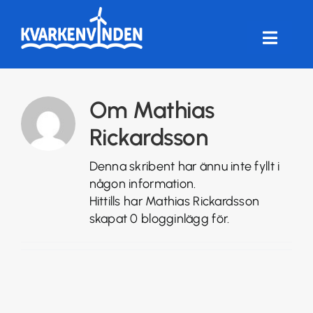
Fortsätt
till
innehållet
Toggle
Naviga
HEM
Om
Mathias
FÖRENINGEN
Rickardsson
Denna skribent har ännu inte fyllt i
VINDKRAFT
någon information.
Hittills har Mathias Rickardsson
FRÅGOR & SVAR
skapat 0 blogginlägg för.
ANDELSTORG
LOGGA IN