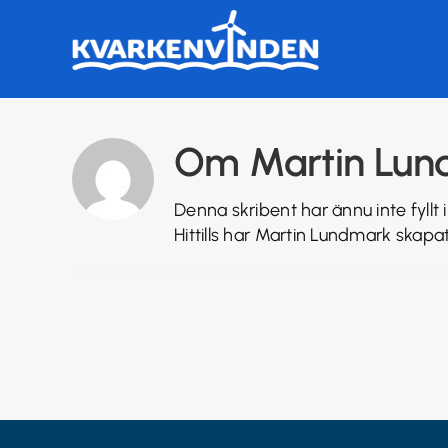
Fortsätt
till
innehållet
Om
Martin Lu
Denna skribent har ännu inte fyllt 
Hittills har Martin Lundmark skapat