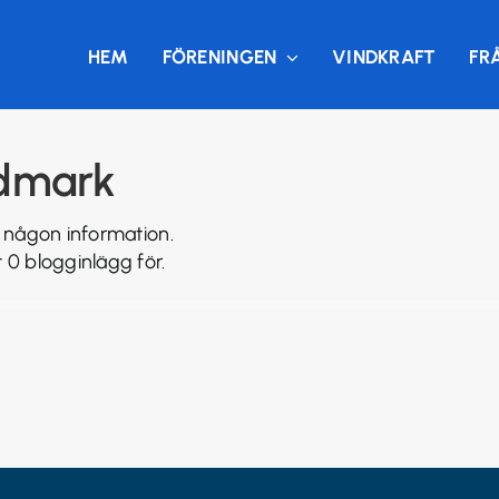
HEM
FÖRENINGEN
VINDKRAFT
FR
ndmark
i någon information.
 0 blogginlägg för.