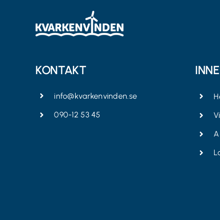
KONTAKT
INN
info@kvarkenvinden.se
H
090-12 53 45
V
A
L