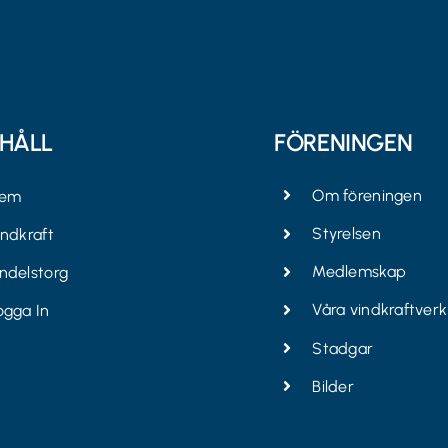
EHÅLL
FÖRENINGEN
Om föreningen
em
Styrelsen
indkraft
Medlemskap
ndelstorg
Våra vindkraftverk
ogga In
Stadgar
Bilder