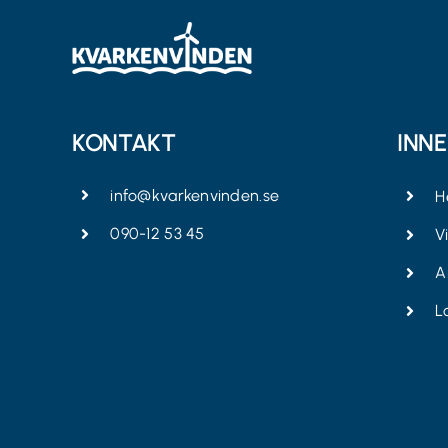
KONTAKT
INN
info@kvarkenvinden.se
H
090-12 53 45
V
A
L