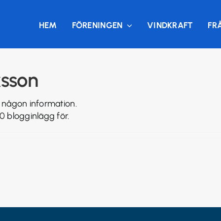
HEM
FÖRENINGEN
VINDKRAFT
FR
ksson
i någon information.
 0 blogginlägg för.