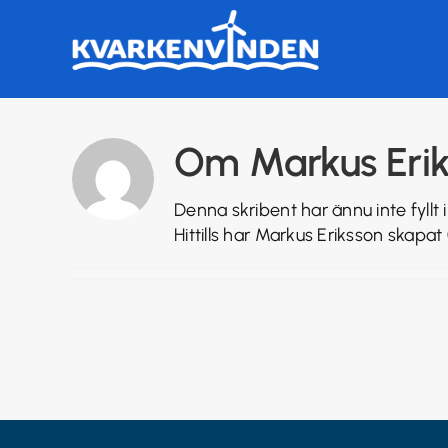
Fortsätt
till
innehållet
Om
Markus Eri
Denna skribent har ännu inte fyllt 
Hittills har Markus Eriksson skapat