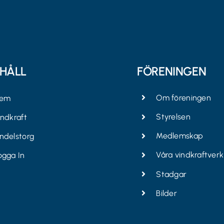
EHÅLL
FÖRENINGEN
Om föreningen
em
Styrelsen
indkraft
Medlemskap
ndelstorg
Våra vindkraftverk
ogga In
Stadgar
Bilder