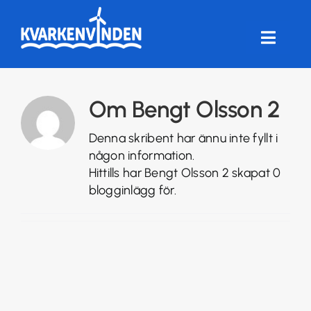
Fortsätt
till
innehållet
Toggle
Naviga
HEM
Om
Bengt Olsson 2
FÖRENINGEN
Denna skribent har ännu inte fyllt i
någon information.
VINDKRAFT
Hittills har Bengt Olsson 2 skapat 0
blogginlägg för.
FRÅGOR & SVAR
ANDELSTORG
LOGGA IN