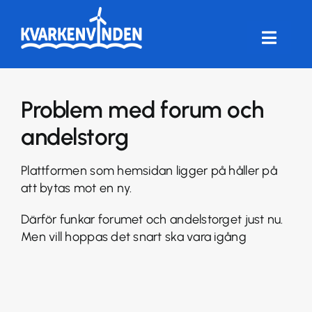
Fortsätt
till
innehållet
Toggle
Naviga
HEM
Problem med forum och
FÖRENINGEN
andelstorg
VINDKRAFT
Plattformen som hemsidan ligger på håller på
att bytas mot en ny.
FRÅGOR & SVAR
Därför funkar forumet och andelstorget just nu.
Men vill hoppas det snart ska vara igång
ANDELSTORG
LOGGA IN