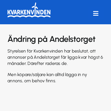
Fortsätt
till
innehållet
Toggle
Naviga
HEM
Ändring på Andelstorget
FÖRENINGEN
Styrelsen för Kvarkenvinden har beslutat, att
annonser på Andelstorget får ligga kvar högst 6
VINDKRAFT
månader. Därefter raderas de.
Men köpare/säljare kan alltid lägga in ny
FRÅGOR & SVAR
annons, om behov finns.
ANDELSTORG
LOGGA IN