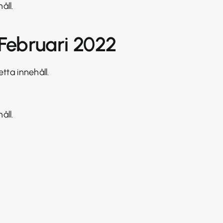
åll.
 Februari 2022
tta innehåll.
åll.